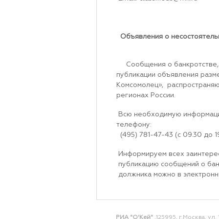
Объявления о несостоятель
Сообщения о банкротстве, п
публикации объявления разм
Комсомолец», распространяющ
регионах России.
Всю необходимую информацию
телефону:
(495) 781-47-43 (с 09.30 до 19
Информируем всех заинтересо
публикацию сообщений о бан
должника можно в электронно
РИА "О'Кей"
,125995, г.Москва, ул. 