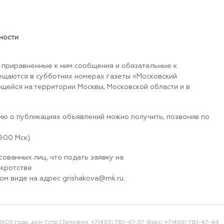
ности
риравненные к ним сообщения и обязательные к
ещаются в субботних номерах газеты «Московский
ейся на территории Москвы, Московской области и в
 о публикациях объявлений можно получить, позвонив по
.00 Мск).
ванных лиц, что подать заявку на
кротстве
м виде на адрес grishakova@mk.ru.
1905 года, дом 7,стр.1.
Телефон: +7(495) 781-47-37 Факс: +7(495) 781-47-44